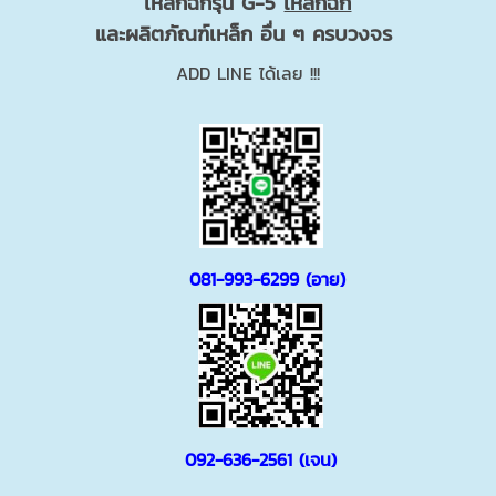
เหล็กฉีกรุ่น G-5
เหล็กฉีก
และผลิตภัณฑ์เหล็ก อื่น ๆ ครบวงจร
ADD LINE ได้เลย !!!
081-993-6299
(อาย)
092-636-2561
(เจน)