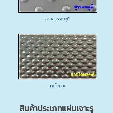
ลายสุวรรณภูมิ
ลายไดม่อน
สินค้าประเภทแผ่นเจาะรู