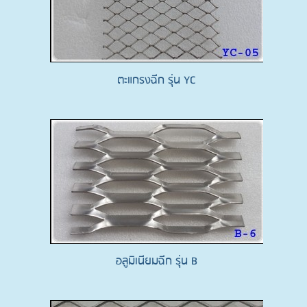
ตะแกรงฉีก รุ่น YC
อลูมิเนียมฉีก รุ่น B