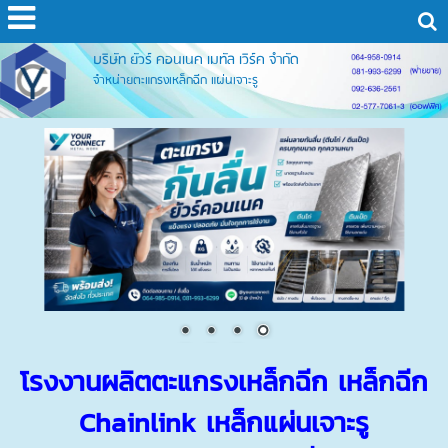
บริษัท ยัวร์ คอนเนค เมทัล เวิร์ค จำกัด
จำหน่ายตะแกรงเหล็กฉีก แผ่นเจาะรู
โรงงานผลิต
ตะแกรงเหล็กฉีก
เหล็กฉีก
Chainlink
เหล็กแผ่นเจาะรู