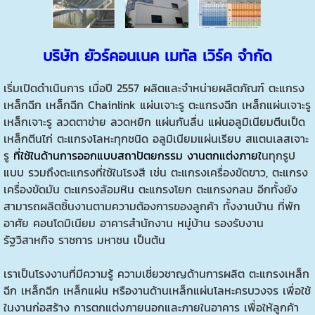
บริษัท ยัวร์คอนเนค เมทัล เวิร์ค จำกัด
เริ่มเปิดดำเนินการ เมื่อปี 2557 ผลิตและจำหน่ายผลิตภัณฑ์
ตะแกรง
เหล็กฉีก
เหล็กฉีก
Chainlink
แผ่นเจาะรู
ตะแกรงฉีก
เหล็กแผ่นเจาะรู
เหล็กเจาะรู
ลวดตาข่าย ลวดหยิก
แผ่นกันลื่น
แผ่นอลูมิเนียมตีนเป็ด
เหล็กตีนไก่
ตะแกรงโลหะทุกชนิด
อลูมิเนียมแผ่นเรียบ
สแตนเลสเจาะ
รู
ที่ใช้ในด้านการออกแบบสถาปัตยกรรม งานตกแต่งภายใ
นทุกรูป
แบบ รวมถึงตะแกรงที่ใช้ในโรงสี เช่น ตะแกรงเครื่องขัดขาว, ตะแกรง
เครื่องขัดมัน ตะแกรงล้อมหิน ตะแกรงโยก ตะแกรงกลม อีกทั้งยัง
สามารถผลิตชิ้นงานตามความต้องการของลูกค้า ทั้งงานบ้าน ที่พัก
อาศัย คอนโดมิเนียม อาคารสำนักงาน หมู่บ้าน รองรับงาน
รัฐวิสาหกิจ ราชการ มหาชน เป็นต้น
เราเป็นโรงงานที่มีความรู้ ความเชี่ยวชาญด้านการผลิต
ตะแกรงเหล็ก
ฉีก
เหล็กฉีก
เหล็กแผ่น หรืองานด้านเหล็กแผ่นโลหะครบวงจร เพื่อใช้
ในงานก่อสร้าง การตกแต่งภายนอกและภายในอาคาร เพื่อให้ลูกค้า